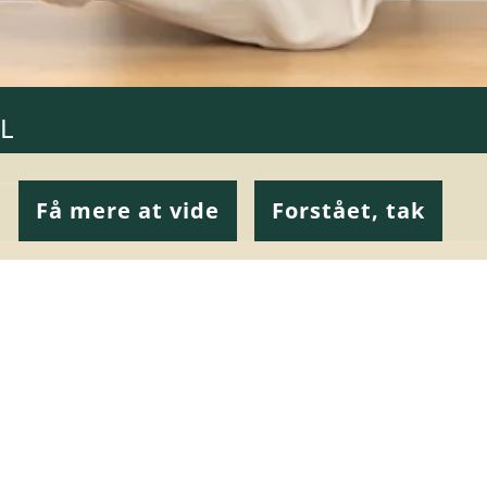
L
Få mere at vide
Forstået, tak
ER UNDERSTØTTER DEN
ELSESNØGLE I GOOGLE