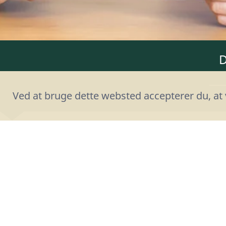
Ved at bruge dette websted accepterer du, at 
Spørgsmål vedrørende Google
HVAD SKER DER MED MIN DI
VÆRELSESNØGLE I GOOGLE W
JEG MISTER MIN ANDROID-T