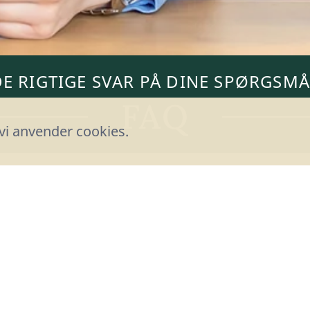
DE RIGTIGE SVAR PÅ DINE SPØRGSMÅ
FAQ
vi anvender cookies.
GITALE
HVILKE ENHED
ALLET, HVIS
DIGITALE VÆR
ELEFON?
WALLET?