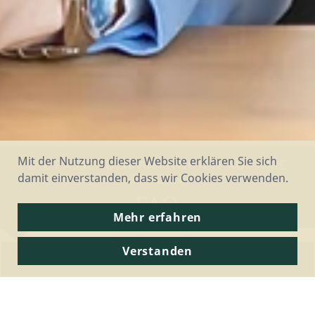
Mit der Nutzung dieser Website erklären Sie sich
DIE PASSENDEN ANTWORTEN AUF IHRE
damit einverstanden, dass wir Cookies verwenden.
FRAGEN
FAQ
Mehr erfahren
Verstanden
Apple-spezifische Fragen
BUCHUNG
WIE KANN ICH EINEN